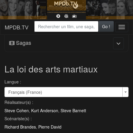
MPDB.TV
Go !
Toggl
naviga
Sagas
La loi des arts martiaux
Langue :
Français (France)
Réalisateur(s) :
Steve Cohen
,
Kurt Anderson
,
Steve Barnett
Scénariste(s) :
Richard Brandes
,
Pierre David