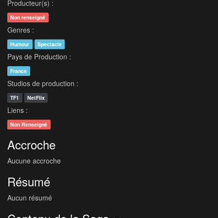
Producteur(s) :
Non renseigné
Genres :
Humour
Spectacle
Pays de Production :
France
Studios de production :
TF1
NetFlix
Liens :
Non Renseigné
Accroche
Aucune accroche
Résumé
Aucun résumé