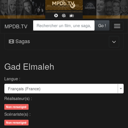
MPDB.TV
Go !
Toggl
naviga
Sagas
Gad Elmaleh
Langue :
Français (France)
Réalisateur(s) :
Non renseigné
Scénariste(s) :
Non renseigné