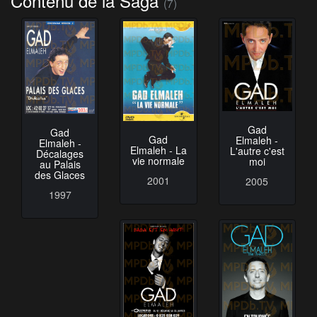
Contenu de la Saga
(7)
Gad
Gad
Gad
Elmaleh -
Elmaleh -
Elmaleh - La
L'autre c'est
Décalages
vie normale
moi
au Palais
des Glaces
2001
2005
1997