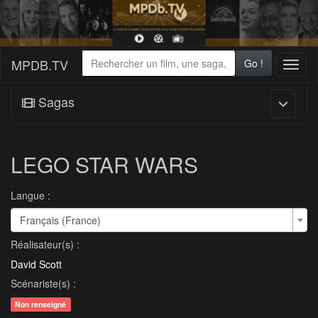
MPDB.TV
Go !
Toggl
naviga
Sagas
LEGO STAR WARS
Langue :
Français (France)
Réalisateur(s) :
David Scott
Scénariste(s) :
Non renseigné