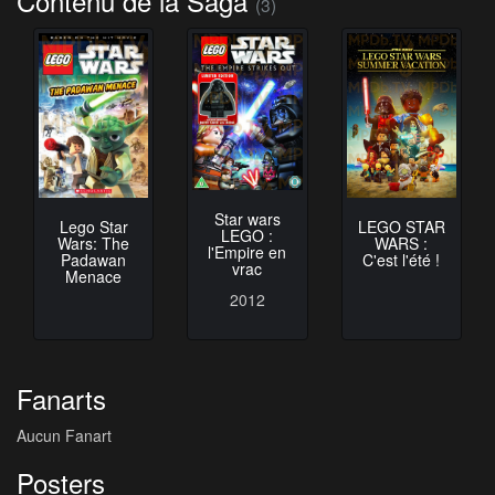
Contenu de la Saga
(3)
Star wars
Lego Star
LEGO STAR
LEGO :
Wars: The
WARS :
l'Empire en
Padawan
C'est l'été !
vrac
Menace
2012
Fanarts
Aucun Fanart
Posters