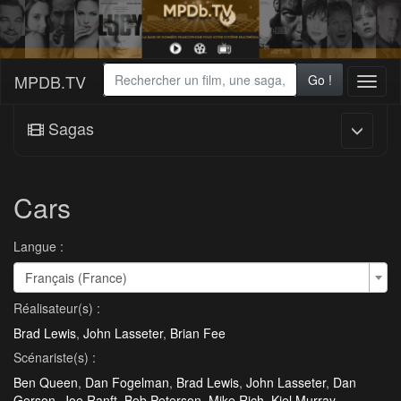
MPDB.TV
Go !
Toggl
naviga
Sagas
Cars
Langue :
Français (France)
Réalisateur(s) :
Brad Lewis
,
John Lasseter
,
Brian Fee
Scénariste(s) :
Ben Queen
,
Dan Fogelman
,
Brad Lewis
,
John Lasseter
,
Dan
Gerson
,
Joe Ranft
,
Bob Peterson
,
Mike Rich
,
Kiel Murray