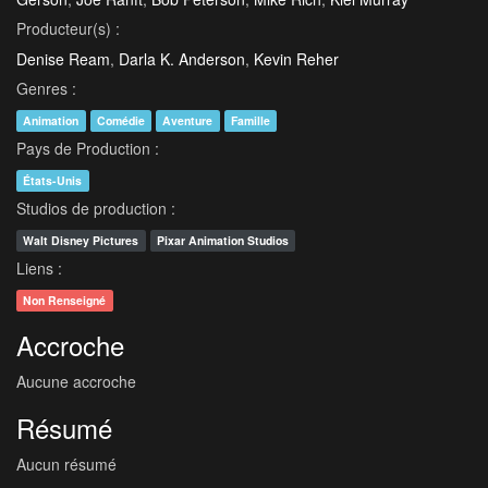
Producteur(s) :
Denise Ream
,
Darla K. Anderson
,
Kevin Reher
Genres :
Animation
Comédie
Aventure
Famille
Pays de Production :
États-Unis
Studios de production :
Walt Disney Pictures
Pixar Animation Studios
Liens :
Non Renseigné
Accroche
Aucune accroche
Résumé
Aucun résumé