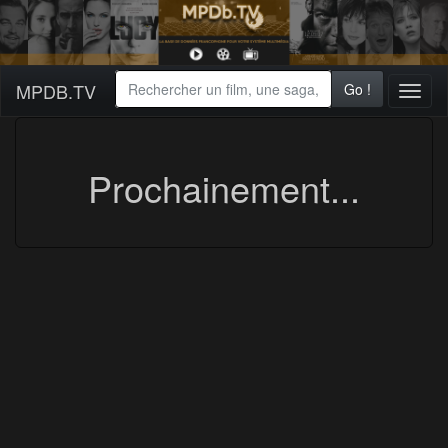
MPDB.TV
Go !
Toggl
naviga
Prochainement...