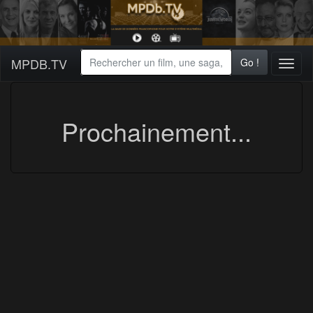
MPDB.TV
Go !
Toggl
naviga
Prochainement...