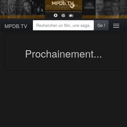
MPDB.TV
Go !
Toggl
naviga
Prochainement...