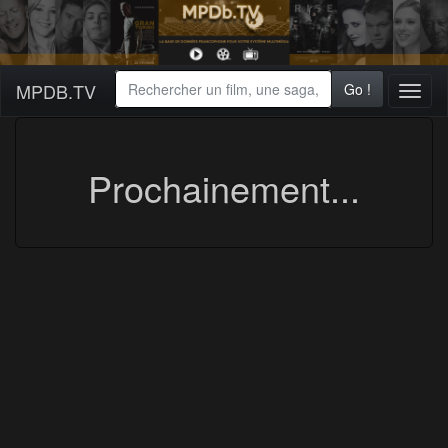
MPDB.TV
Go !
Toggl
naviga
Prochainement...