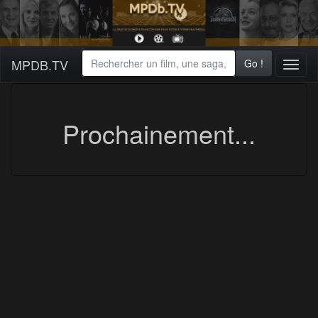
MPDB.TV
Go !
Toggl
naviga
Prochainement...