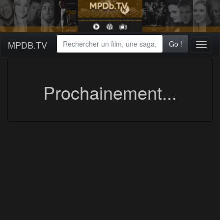
MPDB.TV
Go !
Toggl
naviga
Prochainement...