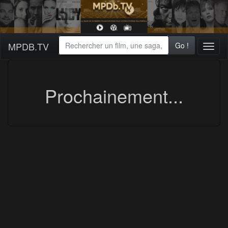
MPDB.TV
Go !
Toggl
naviga
Prochainement...