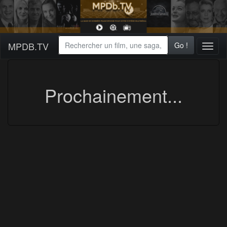
MPDB.TV
Go !
Toggl
naviga
Prochainement...