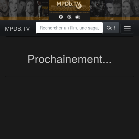
MPDB.TV
Go !
Toggl
naviga
Prochainement...