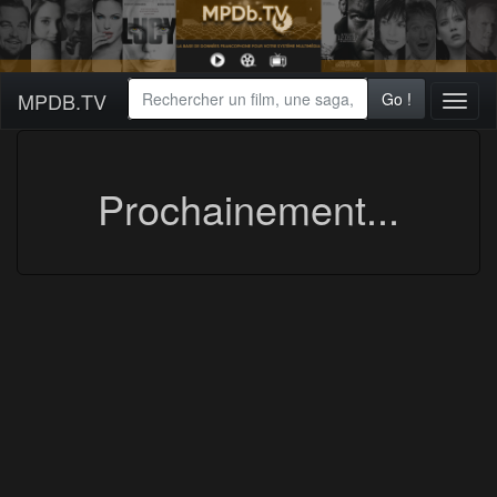
MPDB.TV
Go !
Toggl
naviga
Prochainement...