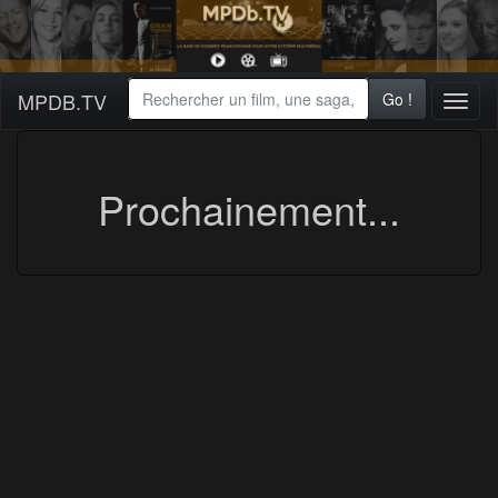
MPDB.TV
Go !
Toggl
naviga
Prochainement...