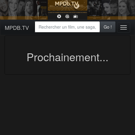
MPDB.TV
Go !
Toggl
naviga
Prochainement...