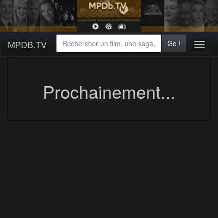
MPDB.TV
Go !
Toggl
naviga
Prochainement...