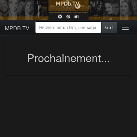
MPDB.TV
Go !
Toggl
naviga
Prochainement...