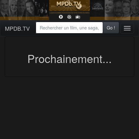
MPDB.TV
Go !
Toggl
naviga
Prochainement...