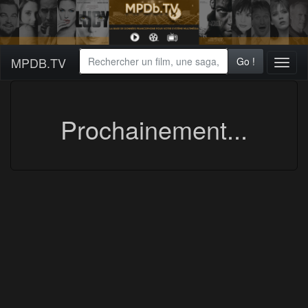
MPDB.TV
Go !
Toggl
naviga
Prochainement...