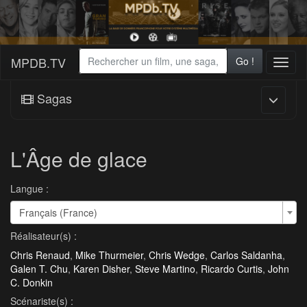
MPDB.TV
Go !
Toggl
naviga
Sagas
L'Âge de glace
Langue :
Français (France)
Réalisateur(s) :
Chris Renaud
,
Mike Thurmeier
,
Chris Wedge
,
Carlos Saldanha
,
Galen T. Chu
,
Karen Disher
,
Steve Martino
,
Ricardo Curtis
,
John
C. Donkin
Scénariste(s) :