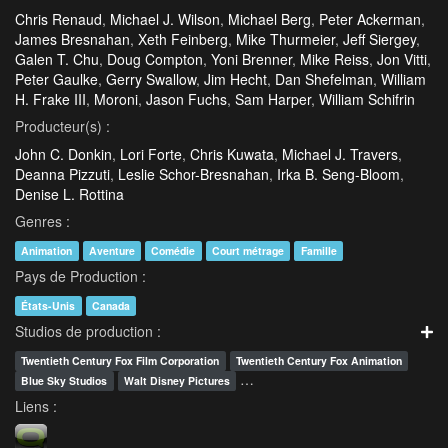
Chris Renaud
,
Michael J. Wilson
,
Michael Berg
,
Peter Ackerman
,
James Bresnahan
,
Xeth Feinberg
,
Mike Thurmeier
,
Jeff Siergey
,
Galen T. Chu
,
Doug Compton
,
Yoni Brenner
,
Mike Reiss
,
Jon Vitti
,
Peter Gaulke
,
Gerry Swallow
,
Jim Hecht
,
Dan Shefelman
,
William
H. Frake III
,
Moroni
,
Jason Fuchs
,
Sam Harper
,
William Schifrin
Producteur(s) :
John C. Donkin
,
Lori Forte
,
Chris Kuwata
,
Michael J. Travers
,
Deanna Pizzuti
,
Leslie Schor-Bresnahan
,
Irka B. Seng-Bloom
,
Denise L. Rottina
Genres :
Animation
Aventure
Comédie
Court métrage
Famille
Pays de Production :
États-Unis
Canada
Studios de production :
Twentieth Century Fox Film Corporation
Twentieth Century Fox Animation
…
Blue Sky Studios
Walt Disney Pictures
Liens :