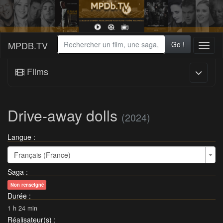
MPDB.TV
Go !
Toggl
naviga
Films
Drive-away dolls
(2024)
Langue :
Français (France)
Saga
:
Non renseigné
Durée
:
1 h 24 min
Réalisateur(s)
: