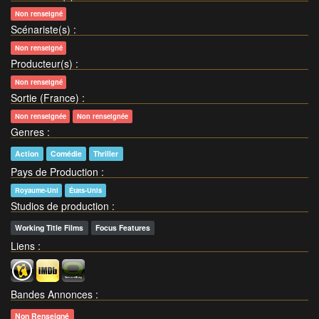
Non renseigné
Scénariste(s)
:
Non renseigné
Producteur(s)
:
Non renseigné
Sortie (France)
:
Non renseignée
Non renseignée
Genres
:
Action
Comédie
Thriller
Pays de Production
:
Royaume-Uni
États-Unis
Studios de production
:
Working Title Films
Focus Features
Liens
:
Bandes Annonces
:
Non Renseigné