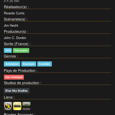
0 h 25 min
Réalisateur(s)
:
Ricardo Curtis
Scénariste(s)
:
Jim Hecht
Producteur(s)
:
John C. Donkin
Sortie (France)
:
2016
Tout public
Genres
:
Animation
Aventure
Comédie
Pays de Production
:
Non renseigné
Studios de production
:
Blue Sky Studios
Liens
:
Bandes Annonces
: