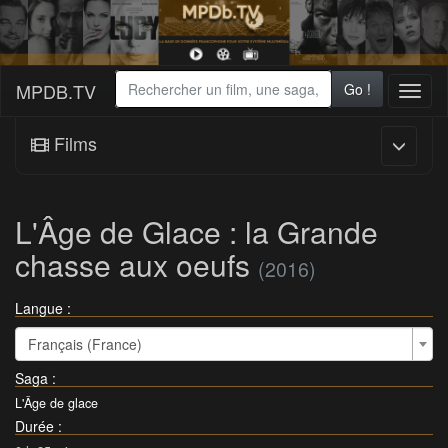
MPDB.TV
Go !
Toggl
naviga
Films
L'Âge de Glace : la Grande
chasse aux oeufs
(2016)
Langue :
Français (France)
Saga
:
L'Âge de glace
Durée
: