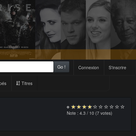
Go !
Connexion
S'inscrire
pés
Titres
Note :
4.3
/ 10 (
7
votes)