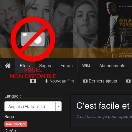
Films
Sagas
Forum
Wiki
Abonnements
Nouveau film
Derniers ajouts
Langue :
C'est facile et
Anglais (États-Unis)
Saga
:
C'est facile et ça peut rapport
Non renseigné
Durée
: