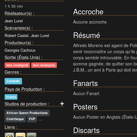
1 h 30 min
Accroche
Réalisateur(s)
:
Jean Luret
Aucune accroche
Scénariste(s)
:
Résumé
Robert Castel
,
Jean Luret
Producteur(s)
:
Alfredo Moreno est agent de Polic
Georges Cachoux
venir reconnaître un corps qu'ils
Sortie (États-Unis)
:
corps semble introuvable. En fouill
somme gagnée, de quitter son boul
Non renseignée
Non renseignée
J.B.M., un ami à Paris qui doit t
Genres
:
Fanarts
Comédie
Pays de Production
:
Aucun Fanart
France
Studios de production
:
Posters
African Queen Productions
Aucun Poster en Anglais (États-U
…
Cinéthèque
FVP
Liens
:
Discarts