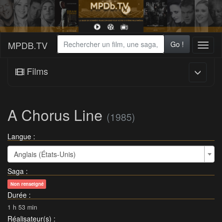
MPDB.TV
Go !
Toggl
naviga
Films
A Chorus Line
(1985)
Langue :
Anglais (États-Unis)
Saga
:
Non renseigné
Durée
:
1 h 53 min
Réalisateur(s)
: