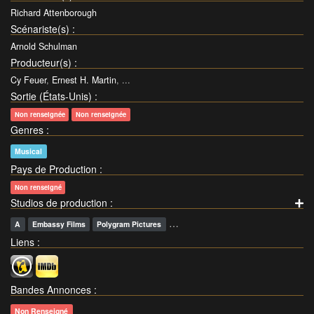
Richard Attenborough
Scénariste(s)
:
Arnold Schulman
Producteur(s)
:
Cy Feuer
,
Ernest H. Martin
, ...
Sortie (États-Unis)
:
Non renseignée
Non renseignée
Genres
:
Musical
Pays de Production
:
Non renseigné
Studios de production
:
…
A
Embassy Films
Polygram Pictures
Liens
:
Bandes Annonces
:
Non Renseigné