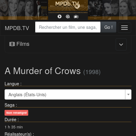
MPDB.TV
Go !
Toggl
naviga
Films
A Murder of Crows
(1998)
Langue :
Anglais (États-Unis)
Saga
:
Non renseigné
Durée
:
1 h 35 min
Réalisateur(s)
: