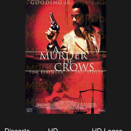
Discarts
HD
HD Logos