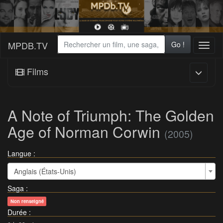
MPDB.TV
Go !
Toggl
naviga
Films
A Note of Triumph: The Golden
Age of Norman Corwin
(2005)
Langue :
Anglais (États-Unis)
Saga
:
Non renseigné
Durée
: