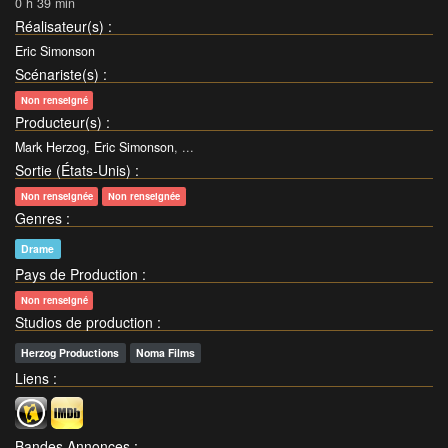
0 h 39 min
Réalisateur(s)
:
Eric Simonson
Scénariste(s)
:
Non renseigné
Producteur(s)
:
Mark Herzog
,
Eric Simonson
, ...
Sortie (États-Unis)
:
Non renseignée
Non renseignée
Genres
:
Drame
Pays de Production
:
Non renseigné
Studios de production
:
Herzog Productions
Noma Films
Liens
:
Bandes Annonces
: