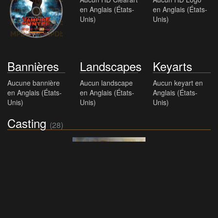
Discarts
HD
HD Logos
(2)
Cleararts
(2)
Aucun HD Clearart
Aucun HD Logo
en Anglais (États-
en Anglais (États-
Unis)
Unis)
Bannières
Landscapes
Keyarts
Aucune bannière
Aucun landscape
Aucun keyart en
en Anglais (États-
en Anglais (États-
Anglais (États-
Unis)
Unis)
Unis)
Casting
(28)