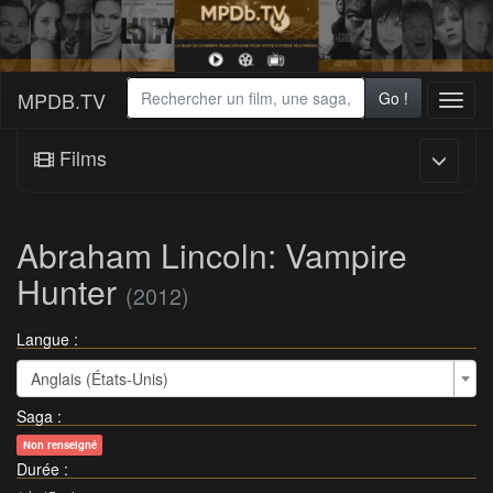
MPDB.TV
Go !
Toggl
naviga
Films
Abraham Lincoln: Vampire
Hunter
(2012)
Langue :
Anglais (États-Unis)
Saga
:
Non renseigné
Durée
: