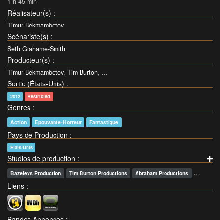
1 h 45 min
Réalisateur(s)
:
Timur Bekmambetov
Scénariste(s)
:
Seth Grahame-Smith
Producteur(s)
:
Timur Bekmambetov
,
Tim Burton
, ...
Sortie (États-Unis)
:
2012
Restricted
Genres
:
Action
Epouvante-Horreur
Fantastique
Pays de Production
:
États-Unis
Studios de production
:
…
Bazelevs Production
Tim Burton Productions
Abraham Productions
Liens
:
Bandes Annonces
: