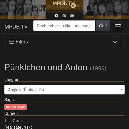
MPDB.TV
Go !
Toggl
naviga
Films
Pünktchen und Anton
(1999)
Langue :
Anglais (États-Unis)
Saga
:
Non renseigné
Durée
:
1 h 47 min
Réalisateur(s)
: