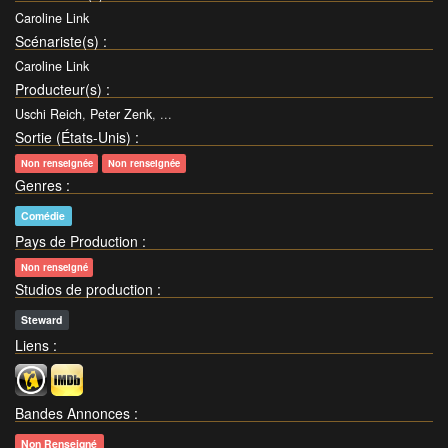
Caroline Link
Scénariste(s)
:
Caroline Link
Producteur(s)
:
Uschi Reich
,
Peter Zenk
, ...
Sortie (États-Unis)
:
Non renseignée
Non renseignée
Genres
:
Comédie
Pays de Production
:
Non renseigné
Studios de production
:
Steward
Liens
:
Bandes Annonces
:
Non Renseigné