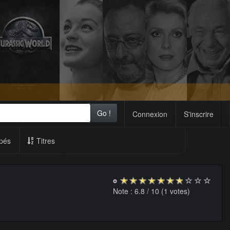
Go !
Connexion
S'inscrire
pés
Titres
Note :
6.8
/ 10 (
1
votes)