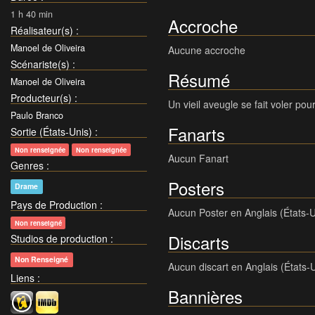
1 h 40 min
Accroche
Réalisateur(s)
:
Manoel de Oliveira
Aucune accroche
Scénariste(s)
:
Résumé
Manoel de Oliveira
Producteur(s)
:
Un vieil aveugle se fait voler po
Paulo Branco
Fanarts
Sortie (États-Unis)
:
Non renseignée
Non renseignée
Aucun Fanart
Genres
:
Posters
Drame
Pays de Production
:
Aucun Poster en Anglais (États-U
Non renseigné
Discarts
Studios de production
:
Non Renseigné
Aucun discart en Anglais (États-
Liens
:
Bannières