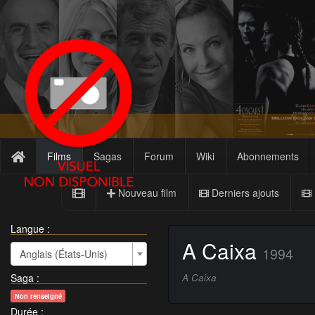
Films
Sagas
Forum
Wiki
Abonnements
Nouveau film
Derniers ajouts
Langue :
A Caixa
1994
Anglais (États-Unis)
Saga
:
A Caixa
Non renseigné
Durée
: