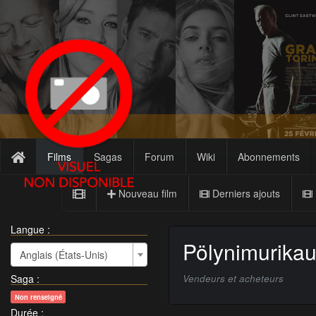
Films
Sagas
Forum
Wiki
Abonnements
Nouveau film
Derniers ajouts
Langue :
Pölynimurikau
Anglais (États-Unis)
Saga
:
Vendeurs et acheteurs
Non renseigné
Durée
: