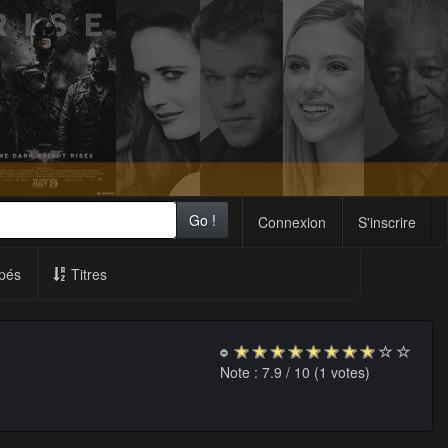
Go !
Connexion
S'inscrire
pés
Titres
Note :
7.9
/ 10 (
1
votes)