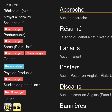
0 h 33 min
Accroche
Réalisateur(s)
:
Ateyyat al-Abnoudy
Aucune accroche
Scénariste(s)
:
Résumé
Non renseigné
Producteur(s)
:
La zone du canal a ete envahie a 
Non renseigné
Fanarts
Sortie (États-Unis)
:
Non renseignée
Non renseignée
Aucun Fanart
Genres
:
Posters
Documentaire
Pays de Production
:
Aucun Poster en Anglais (États-U
Non renseigné
Discarts
Studios de production
:
Non Renseigné
Aucun discart en Anglais (États-
Liens
:
Bannières