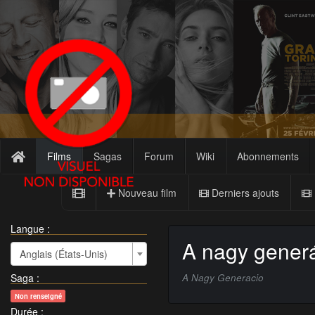
Films
Sagas
Forum
Wiki
Abonnements
Nouveau film
Derniers ajouts
Langue :
A nagy gener
Anglais (États-Unis)
Saga
:
A Nagy Generacio
Non renseigné
Durée
: