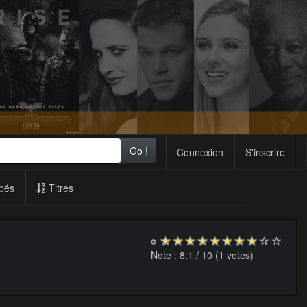
Go !
Connexion
S'inscrire
pés
Titres
Note :
8.1
/ 10 (
1
votes)