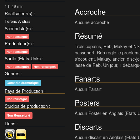
1 h 49 min
Accroche
Réalisateur(s)
:
Ferenc Andras
Aucune accroche
Scénariste(s)
:
Résumé
Non renseigné
Producteur(s)
:
Trois copains, Reb, Makay et Niki
Non renseigné
passeport. Reb regle le probleme 
Sortie (États-Unis)
:
s'ecoulent. Makay, ancien disc-jo
lasse de Reb. Un jour, il debarq
Non renseignée
Non renseignée
Genres
:
Fanarts
Comédie dramatique
Aucun Fanart
Pays de Production
:
Non renseigné
Posters
Studios de production
:
Aucun Poster en Anglais (États-U
Non Renseigné
Liens
:
Discarts
Aucun discart en Anglais (États-