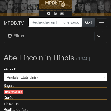
MPDB.TV
Go !
Toggl
naviga
Films
Abe Lincoln in Illinois
(1940)
Langue :
Anglais (États-Unis)
Saga
:
Non renseigné
Durée
:
1 h 50 min
Réalisateur(s)
: