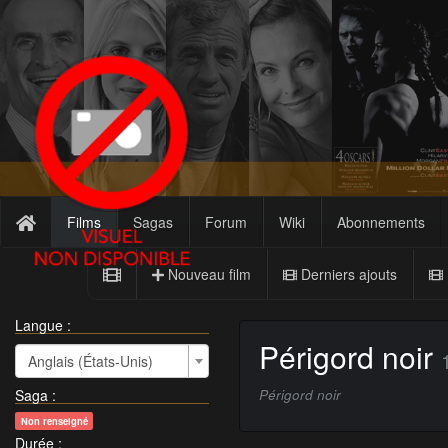
Films
Sagas
Forum
Wiki
Abonnements
Nouveau film
Derniers ajouts
Langue :
Périgord noir
Anglais (États-Unis)
Saga
:
Périgord noir
Non renseigné
Durée
: