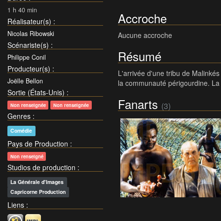
1 h 40 min
Accroche
Réalisateur(s)
:
Nicolas Ribowski
Aucune accroche
Scénariste(s)
:
Résumé
Philippe Conil
Producteur(s)
:
L'arrivée d'une tribu de Malinkés
Joëlle Bellon
la communauté périgourdine. La be
Sortie (États-Unis)
:
Fanarts
(3)
Non renseignée
Non renseignée
Genres
:
Comédie
Pays de Production
:
Non renseigné
Studios de production
:
La Générale d'Images
Capricorne Production
Liens
: