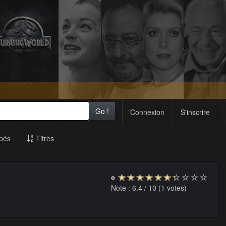
Go !
Connexion
S'inscrire
pés
Titres
Note :
6.4
/ 10 (
1
votes)