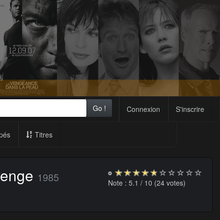
Go !
Connexion
S'inscrire
pés
Titres
venge
1985
Note :
5.1
/ 10 (
24
votes)