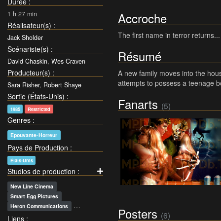
Durée
:
1 h 27 min
Accroche
Réalisateur(s)
:
The first name in terror returns...
Jack Sholder
Scénariste(s)
:
Résumé
David Chaskin
,
Wes Craven
Producteur(s)
:
A new family moves into the hous
attempts to possess a teenage bo
Sara Risher
,
Robert Shaye
Sortie (États-Unis)
:
Fanarts
(5)
1985
Restricted
Genres
:
Epouvante-Horreur
Pays de Production
:
États-Unis
Studios de production
:
New Line Cinema
Smart Egg Pictures
…
Heron Communications
Posters
(6)
Liens
: