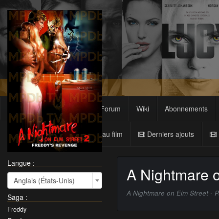
Films
Sagas
Forum
Wiki
Abonnements
Nouveau film
Derniers ajouts
Langue :
A Nightmare o
Anglais (États-Unis)
A Nightmare on Elm Street - P
Saga
:
Freddy