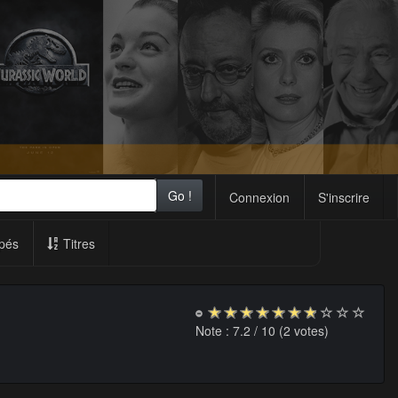
Go !
Connexion
S'inscrire
pés
Titres
Note :
7.2
/ 10 (
2
votes)