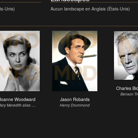
ts-Unis)
Aucun landscape en Anglais (États-Unis)
Charles Bi
Benson T
Joanne Woodward
Jason Robards
M
ary Meredith alias Ruby
Henry Drummond