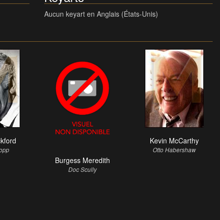
Aucun keyart en Anglais (États-Unis)
ckford
Kevin McCarthy
ropp
Otto Habershaw
Burgess Meredith
Doc Scully