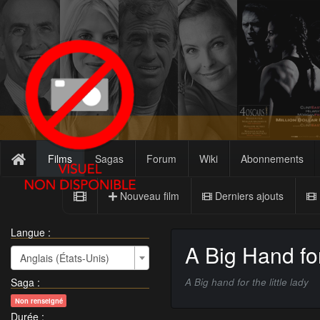
Films
Sagas
Forum
Wiki
Abonnements
Nouveau film
Derniers ajouts
Langue :
A Big Hand for
Anglais (États-Unis)
Saga
:
A Big hand for the little lady
Non renseigné
Durée
: