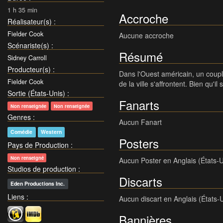
1 h 35 min
Accroche
Réalisateur(s)
:
Fielder Cook
Aucune accroche
Scénariste(s)
:
Résumé
Sidney Carroll
Producteur(s)
:
Dans l'Ouest américain, un couple
Fielder Cook
de la ville s'affrontent. Bien qu'i
Sortie (États-Unis)
:
Fanarts
Non renseignée
Non renseignée
Genres
:
Aucun Fanart
Comédie
Western
Posters
Pays de Production
:
Non renseigné
Aucun Poster en Anglais (États-U
Studios de production
:
Discarts
Eden Productions Inc.
Liens
:
Aucun discart en Anglais (États-
Bannières