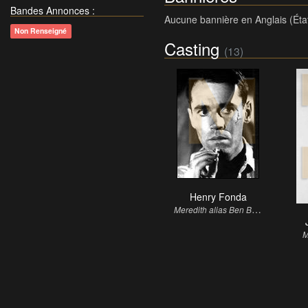
Bandes Annonces
:
Aucune bannière en Anglais (Éta
Non Renseigné
Casting
(13)
Henry Fonda
M
eredith alias Ben Bailey