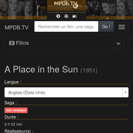
MPDB.TV
Go !
Toggl
naviga
Films
A Place in the Sun
(1951)
Langue :
Anglais (États-Unis)
Saga
:
Non renseigné
Durée
:
2 h 02 min
Réalisateur(s)
: