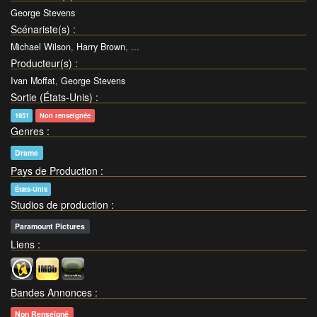
George Stevens
Scénariste(s)
:
Michael Wilson
,
Harry Brown
, ...
Producteur(s)
:
Ivan Moffat
,
George Stevens
Sortie (États-Unis)
:
1951
Non renseignée
Genres
:
Drame
Pays de Production
:
États-Unis
Studios de production
:
Paramount Pictures
Liens
:
Bandes Annonces
:
Non Renseigné