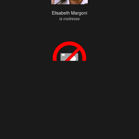
Elisabeth Margoni
la maîtresse
Monique Eberlé
la gouvernante