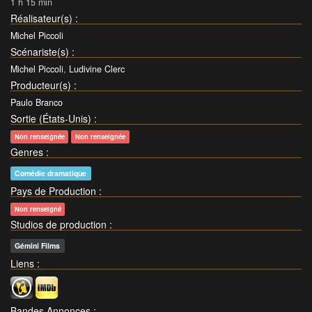
1 h 15 min
Réalisateur(s)
:
Michel Piccoli
Scénariste(s)
:
Michel Piccoli
,
Ludivine Clerc
Producteur(s)
:
Paulo Branco
Sortie (États-Unis)
:
Non renseignée
Non renseignée
Genres
:
Comédie dramatique
Pays de Production
:
Non renseigné
Studios de production
:
Gémini Films
Liens
:
Bandes Annonces
: