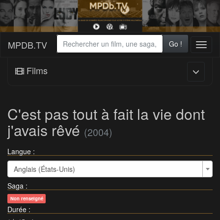
MPDB.TV
Go !
Toggl
naviga
Films
C'est pas tout à fait la vie dont
j'avais rêvé
(2004)
Langue :
Anglais (États-Unis)
Saga
:
Non renseigné
Durée
: