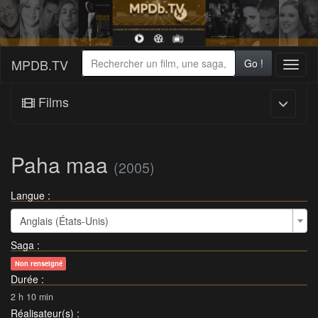
MPDB.TV
Go !
Toggl
naviga
Films
Paha maa
(2005)
Langue :
Anglais (États-Unis)
Saga
:
Non renseigné
Durée
:
2 h 10 min
Réalisateur(s)
: