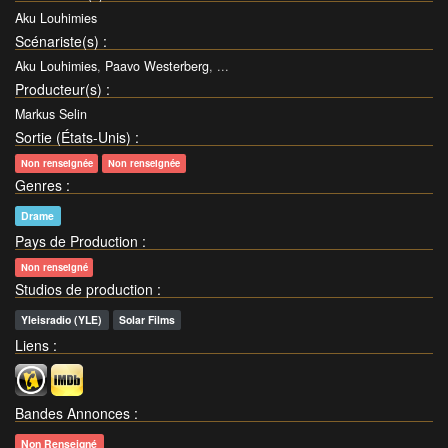
Aku Louhimies
Scénariste(s)
:
Aku Louhimies
,
Paavo Westerberg
, ...
Producteur(s)
:
Markus Selin
Sortie (États-Unis)
:
Non renseignée
Non renseignée
Genres
:
Drame
Pays de Production
:
Non renseigné
Studios de production
:
Yleisradio (YLE)
Solar Films
Liens
:
Bandes Annonces
:
Non Renseigné