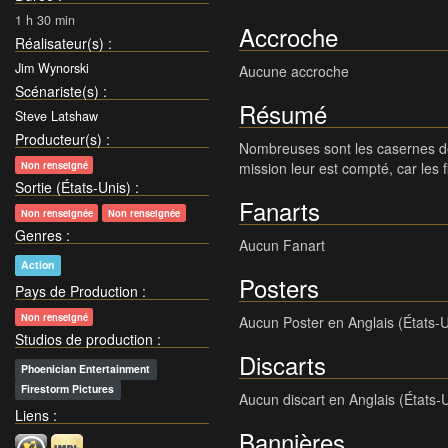
1 h 30 min
Accroche
Réalisateur(s)
:
Jim Wynorski
Aucune accroche
Scénariste(s)
:
Résumé
Steve Latshaw
Producteur(s)
:
Nombreuses sont les casernes de 
Non renseigné
mission leur est compté, car les
Sortie (États-Unis)
:
Fanarts
Non renseignée
Non renseignée
Genres
:
Aucun Fanart
Action
Posters
Pays de Production
:
Non renseigné
Aucun Poster en Anglais (États-U
Studios de production
:
Discarts
Phoenician Entertainment
Firestorm Pictures
Aucun discart en Anglais (États-
Liens
:
Bannières