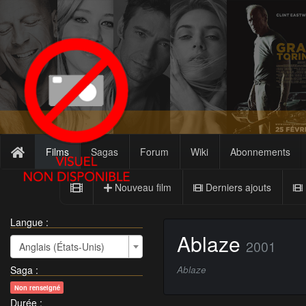
Films
Sagas
Forum
Wiki
Abonnements
Nouveau film
Derniers ajouts
Langue :
Ablaze
2001
Anglais (États-Unis)
Saga
:
Ablaze
Non renseigné
Durée
: