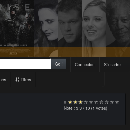
Go !
Connexion
S'inscrire
pés
Titres
Note :
3.3
/ 10 (
1
votes)