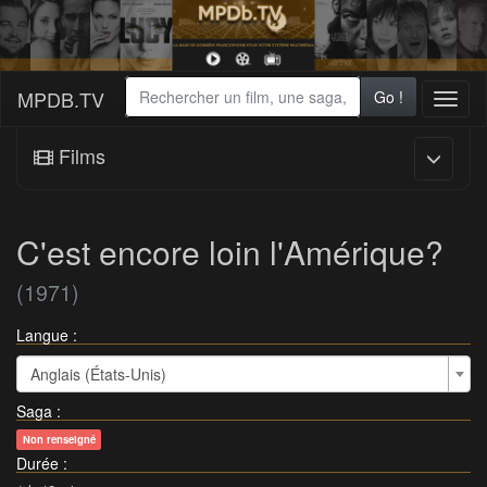
MPDB.TV
Go !
Toggl
naviga
Films
C'est encore loin l'Amérique?
(1971)
Langue :
Anglais (États-Unis)
Saga
:
Non renseigné
Durée
: