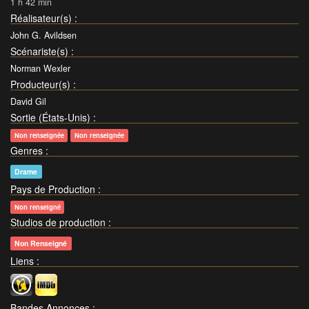
1 h 42 min
Réalisateur(s)
:
John G. Avildsen
Scénariste(s)
:
Norman Wexler
Producteur(s)
:
David Gil
Sortie (États-Unis)
:
Non renseignée
Non renseignée
Genres
:
Drame
Pays de Production
:
Non renseigné
Studios de production
:
Non Renseigné
Liens
:
Bandes Annonces
: