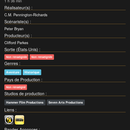
1 h 36 min
Réalisateur(s)
:
C.M. Pennington-Richards
Scénariste(s)
:
Peter Bryan
Producteur(s)
:
Clifford Parkes
Sortie (États-Unis)
:
Non renseignée
Non renseignée
Genres
:
Aventure
Historique
Pays de Production
:
Non renseigné
Studios de production
:
Hammer Film Productions
Seven Arts Productions
Liens
:
Bandes Annonces
: