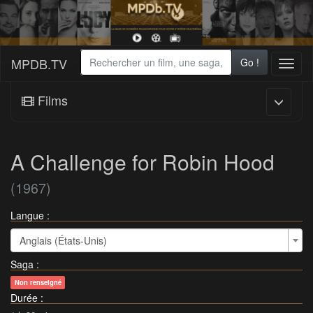
MPDB.TV
Go !
Toggl
naviga
Films
A Challenge for Robin Hood
(1967)
Langue :
Anglais (États-Unis)
Saga
:
Non renseigné
Durée
: