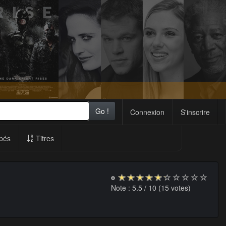
Go !
Connexion
S'inscrire
pés
Titres
Note :
5.5
/ 10 (
15
votes)