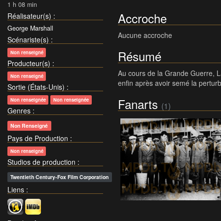
1 h 08 min
Accroche
Réalisateur(s)
:
George Marshall
Aucune accroche
Scénariste(s)
:
Résumé
Non renseigné
Producteur(s)
:
Au cours de la Grande Guerre, Lau
Non renseigné
enfin après avoir semé la pertur
Sortie (États-Unis)
:
Fanarts
Non renseignée
Non renseignée
(1)
Genres
:
Non Renseigné
Pays de Production
:
Non renseigné
Studios de production
:
Twentieth Century-Fox Film Corporation
Liens
: