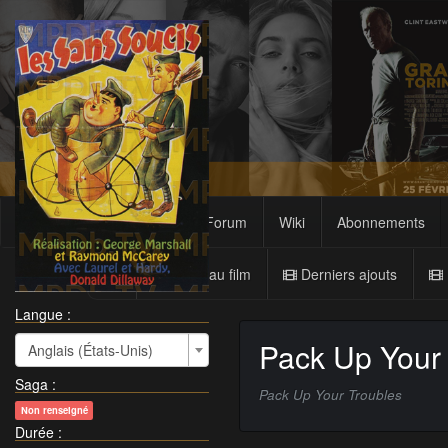
Films
Sagas
Forum
Wiki
Abonnements
Nouveau film
Derniers ajouts
Langue :
Pack Up Your 
Anglais (États-Unis)
Saga
:
Pack Up Your Troubles
Non renseigné
Durée
: