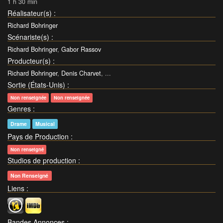
1 h 30 min
Réalisateur(s)
:
Richard Bohringer
Scénariste(s)
:
Richard Bohringer
,
Gabor Rassov
Producteur(s)
:
Richard Bohringer
,
Denis Charvet
, ...
Sortie (États-Unis)
:
Non renseignée
Non renseignée
Genres
:
Drame
Musical
Pays de Production
:
Non renseigné
Studios de production
:
Non Renseigné
Liens
:
Bandes Annonces
: