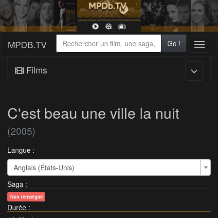
MPDB.TV
Go !
Toggl
naviga
Films
C'est beau une ville la nuit
(2005)
Langue :
Anglais (États-Unis)
Saga
:
Non renseigné
Durée
: