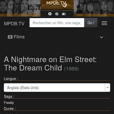
MPDB.TV
Go !
Toggl
naviga
Films
A Nightmare on Elm Street:
The Dream Child
(1989)
Langue :
Anglais (États-Unis)
Saga
:
Freddy
Durée
: