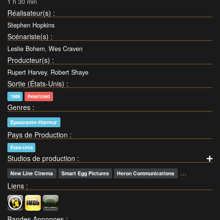
1 h 30 min
Réalisateur(s)
:
Stephen Hopkins
Scénariste(s)
:
Leslie Bohem
,
Wes Craven
Producteur(s)
:
Rupert Harvey
,
Robert Shaye
Sortie (États-Unis)
:
1989
Restricted
Genres
:
Epouvante-Horreur
Pays de Production
:
États-Unis
Studios de production
:
…
New Line Cinema
Smart Egg Pictures
Heron Communications
Liens
:
Bandes Annonces
: