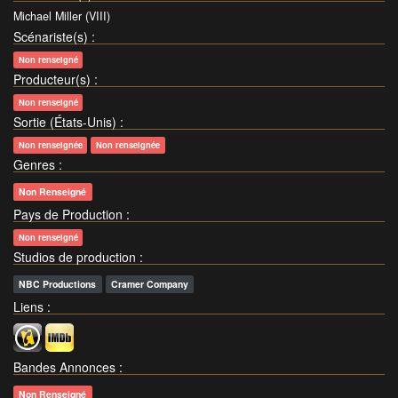
Michael Miller (VIII)
Scénariste(s)
:
Non renseigné
Producteur(s)
:
Non renseigné
Sortie (États-Unis)
:
Non renseignée
Non renseignée
Genres
:
Non Renseigné
Pays de Production
:
Non renseigné
Studios de production
:
NBC Productions
Cramer Company
Liens
:
Bandes Annonces
:
Non Renseigné