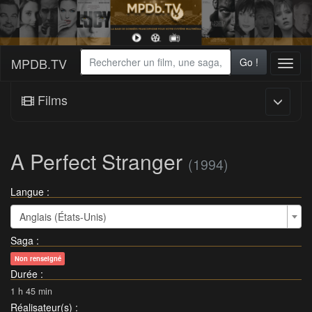
MPDB.TV
Go !
Toggl
naviga
Films
A Perfect Stranger
(1994)
Langue :
Anglais (États-Unis)
Saga
:
Non renseigné
Durée
:
1 h 45 min
Réalisateur(s)
: