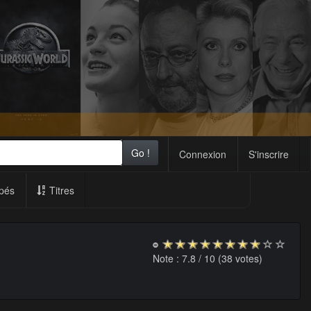
Go !
Connexion
S'inscrire
pés
Titres
Note :
7.8
/ 10 (
38
votes)