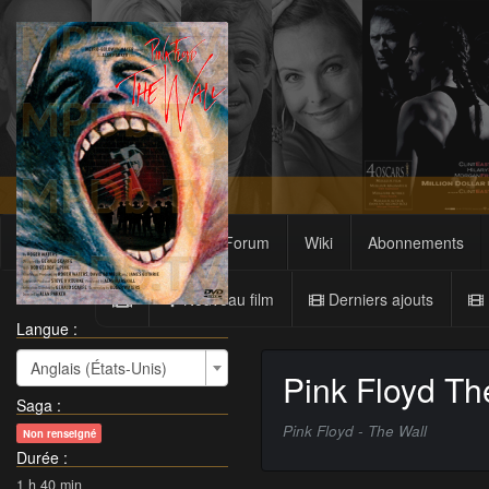
Films
Sagas
Forum
Wiki
Abonnements
Nouveau film
Derniers ajouts
Langue :
Anglais (États-Unis)
Pink Floyd Th
Saga
:
Pink Floyd - The Wall
Non renseigné
Durée
:
1 h 40 min