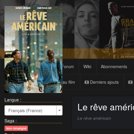
Films
Sagas
Forum
Wiki
Abonnements
Nouveau film
Derniers ajouts
Langue :
Le rêve améri
Français (France)
Le rêve américain
Saga
:
Non renseigné