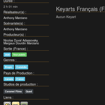
Durée
:
2 h 01 min
Keyarts Français (F
Réalisateur(s)
:
Aucun Keyart
Anthony Marciano
Scénariste(s)
:
Anthony Marciano
Producteur(s)
:
Nicolas Duval Adassovsky
,
Margaux Dourdin Marciano
Sortie (France)
:
2026
Tout public
Genres
:
Biopic
Comédie
Pays de Production
:
Canada
France
Studios de production
:
Caramel Films
Quad
Liens
: