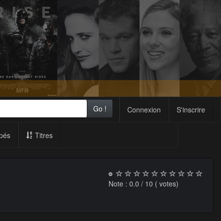
Go !
Connexion
S'inscrire
pés
Titres
Note :
0.0
/ 10 (
votes)