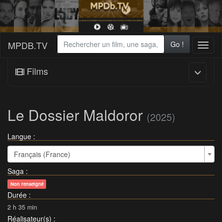
MPDB.TV
Go !
Toggl
naviga
Films
Le Dossier Maldoror
(2025)
Langue :
Français (France)
Saga
:
Non renseigné
Durée
:
2 h 35 min
Réalisateur(s)
: