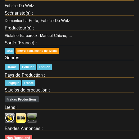
Fabrice Du Welz
Scénariste(s)
:
Domenico La Porta
,
Fabrice Du Welz
Producteur(s)
:
Violaine Barbaroux
,
Manuel Chiche
, ...
Sortie (France)
:
2025
Interdit aux moins de 12 ans
Genres
:
Drame
Policier
Thriller
Pays de Production
:
Belgique
France
Studios de production
:
Frakas Productions
Liens
:
Bandes Annonces
:
Non Renseigné