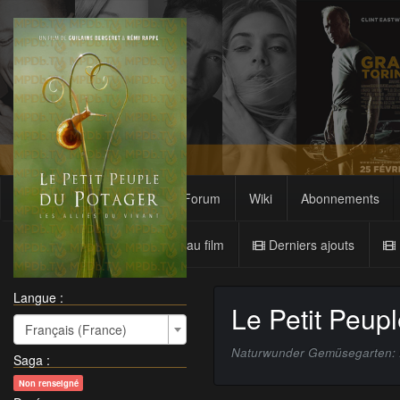
Films
Sagas
Forum
Wiki
Abonnements
Nouveau film
Derniers ajouts
Langue :
Le Petit Peup
Français (France)
Naturwunder Gemüsegarten: Di
Saga
:
Non renseigné