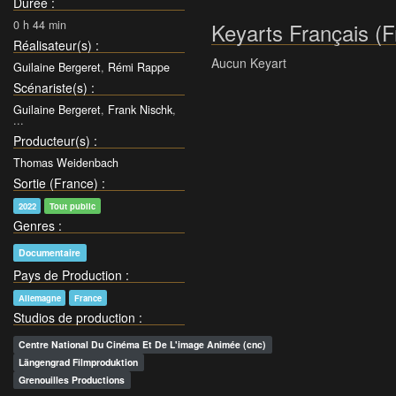
Durée
:
0 h 44 min
Keyarts Français (F
Réalisateur(s)
:
Aucun Keyart
Guilaine Bergeret
,
Rémi Rappe
Scénariste(s)
:
Guilaine Bergeret
,
Frank Nischk
,
...
Producteur(s)
:
Thomas Weidenbach
Sortie (France)
:
2022
Tout public
Genres
:
Documentaire
Pays de Production
:
Allemagne
France
Studios de production
:
Centre National Du Cinéma Et De L'image Animée (cnc)
Längengrad Filmproduktion
Grenouilles Productions