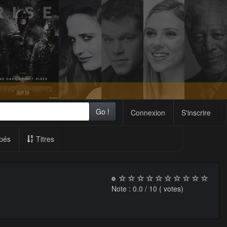
Go !
Connexion
S'inscrire
pés
Titres
Note :
0.0
/ 10 (
votes)